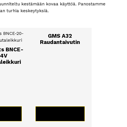
 suunniteltu kestämään kovaa käyttöä. Panostamme
man turhia keskeytyksiä.
GMS A32
Raudantaivutin
ts BNCE-
24V
leikkuri
TUOTE
KATSO TUOTE