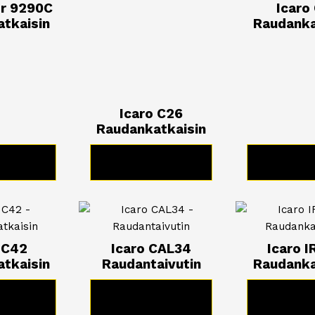
er 9290C
Icaro
tkaisin
Raudanka
Icaro C26
Raudankatkaisin
TUOTE
KATSO TUOTE
KATSO 
 C42
Icaro CAL34
Icaro I
tkaisin
Raudantaivutin
Raudanka
TUOTE
KATSO TUOTE
KATSO 