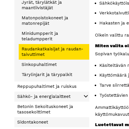
Jyrät, tärylätkät ja
Sähkökäyttöis
Laasti­pumput ja Rappaus­
Timanttilaikat & timantti­
maantiivistäjät
pumput
Verkkotaivutt
poranterät
Matonpoisto­koneet ja
Hakasten ja e
matonrepijät
Minidumpperit ja
Oikein valittu r
teladumpperit
Miten valita o
Raudan­katkaisijat ja raudan­
Sopivan työkalu
taivuttimet
Sinkopuhaltimet
Käsiteltävän 
Tärylinjarit ja tärypalkit
Käyttömäärä 
Tarve siirrett
Reppupuhaltimet ja ruiskus
Työstettävien
Sähkö- ja energialaitteet
Betonin Sekoituskoneet ja
Pallovalot ja Valotornit
Ammattikäyttöön
tasose­koittimet
käyttömukavuut
Sidontakoneet
Luotettavat me