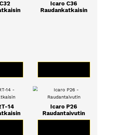
 C32
Icaro C36
tkaisin
Raudankatkaisin
TUOTE
KATSO TUOTE
RT-14
Icaro P26
tkaisin
Raudantaivutin
TUOTE
KATSO TUOTE