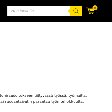
PRODUCTS
0
SEARCH
oniraudoitukseen liittyvässä työssä: työmailla,
tai raudantaivutin parantaa työn tehokkuutta,