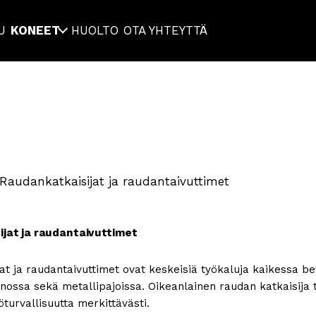
U
KONEET
HUOLTO
OTA YHTEYTTÄ
Raudan­katkaisijat ja raudan­taivuttimet
jat ja raudan­taivuttimet
at ja raudantaivuttimet ovat keskeisiä työkaluja kaikessa bet
nossa sekä metallipajoissa. Oikeanlainen raudan katkaisija 
öturvallisuutta merkittävästi.