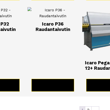
 P32
Icaro P36
aivutin
Raudantaivutin
Icaro Peg
12+ Raudan
TUOTE
KATSO TUOTE
KATSO 