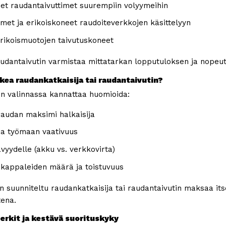
et raudantaivuttimet suurempiin volyymeihin
imet ja erikoiskoneet raudoiteverkkojen käsittelyyn
rikoismuotojen taivutuskoneet
audantaivutin varmistaa mittatarkan lopputuloksen ja nopeutt
ikea raudankatkaisija tai raudantaivutin?
n valinnassa kannattaa huomioida:
raudan maksimi halkaisija
ja työmaan vaativuus
ävyydelle (akku vs. verkkovirta)
 kappaleiden määrä ja toistuvuus
 suunniteltu raudankatkaisija tai raudantaivutin maksaa its
ena.
rkit ja kestävä suorituskyky