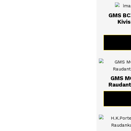
GMS BC
Kivi
KATSO 
GMS MG
Raudant
KATSO 