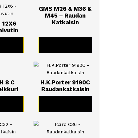
GMS M26 & M36 &
M45 – Raudan
Katkaisin
 12X6
ivutin
TUOTE
KATSO TUOTE
H 8 C
H.K.Porter 9190C
ikkuri
Raudankatkaisin
TUOTE
KATSO TUOTE