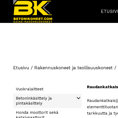
ETUSIV
Etusivu
/
Rakennuskoneet ja teollisuuskoneet
/ 
Raudan­katkaisi
Vuokralaitteet
Betoninkäsittely ja
Raudankatkaisij
pintakäsittely
elementtituotan
Honda moottorit sekä
Betoniasemat
tarkkuutta ja ty
katalysaattorit