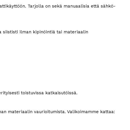
tikäyttöön. Tarjolla on sekä manuaalisia että sähkö-
iististi ilman kipinöintiä tai materiaalin
tyisesti toistuvissa katkaisutöissä.
ilman materiaalin vaurioitumista. Valikoimamme kattaa: