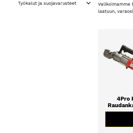
Työkalut ja suojavarusteet
Valikoimamme ko
laatuun, varaos
Linjarit ja muut käsityökalut
Rakennus- ja teollisuusimurit
Suojat ja Varusteet
4Pro 
Raudanka
KATSO 