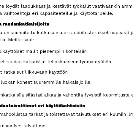
 löydät laadukkaat ja kestävät työkalut vaativaankin ammat
ä vaihtoehtoja eri kapasiteeteille ja käyttötarpeille.
a raudankatkaisijoita
 on suunniteltu katkaisemaan raudoitusteräkset nopeasti ja s
a. Meiltä saat:
ikäyttöiset mallit pienempiin kohteisiin
set raudan katkaisijat tehokkaaseen työmaatyöhön
t ratkaisut liikkuvaan käyttöön
uokan koneet suuremmille halkaisijoille
katkaisija säästää aikaa ja vähentää fyysistä kuormitusta eri
dantaivuttimet eri käyttökohteisiin
mahdollistaa tarkat ja toistettavat taivutukset eri kulmiin 
anuaaliset taivuttimet