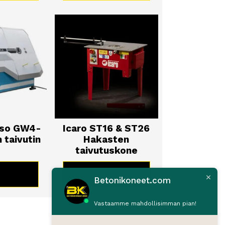
aso GW4-
Icaro ST16 & ST26
 taivutin
Hakasten
taivutuskone
TUOTE
KATSO TUOTE
Betonikoneet.com
Vastaamme mahdollisimman pian!