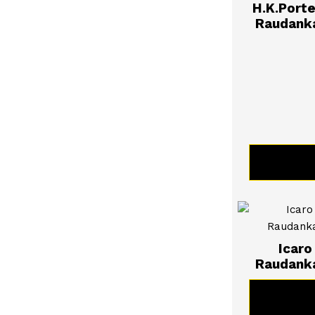
H.K.Port
Raudanka
KATSO 
Icaro
Raudanka
KATSO 