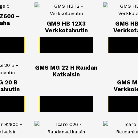
Z600 –
saha
GMS HB 12X3
GMS HB
Verkkotaivutin
Verkkota
TUOTE
KATSO TUOTE
KATSO 
GMS MG 22 H Raudan
Katkaisin
 20 B
GMS M
aivutin
Verkkole
TUOTE
KATSO TUOTE
KATSO 