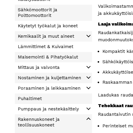
Betonijyrsimet ja
Valikoimastamme
Sähkömoottorit ja
asfalttijyrsimet
ja akkukäyttöisi
Polttomoottorit
Betonihiomakoneet,
Laaja valikoim
Käytetyt työkalut ja koneet
lattiahiomakoneet ja muut
hiomaratkaisut
Raudankatkaisija
Kemikaalit ja muut aineet
muodonmuutoksi
Betonin­nostoastiat
Lämmittimet & Kuivaimet
Pölynsidonta-aineet ja muut
Kompaktit käs
Betonivibrat ja Betonisauvat
Maisemointi & Pihatyökalut
Sähkökäyttöi
Hiertokoneet
Mittaus ja valvonta
Akkukäyttöise
Hierrinlevyt
Akkuhierrinkoneet
Nostaminen ja kuljettaminen
Laserlevittimet
Raskaamman l
Valupöydät
Pintahiertimet
Poraaminen ja leikkaaminen
Mittalaitteet, plaano- ja
Alipaine­nostimet, jassikat ja
Viimeistelysiivet
mittatikut
kuljettimet
Ajettavat hierrinkoneet
Laadukas raudan
Puhaltimet
Kiviporat ja betoniporat
Levyvaunut ja levyhissit
Hierrinkoneet epoksille
Tehokkaat rau
Pumppaus ja nestekäsittely
Kivisahat, betonisahat ja
Raudantaivutin 
Sirotevaunut
timanttisahat
Työnnettävät hierrinkoneet
Rakennuskoneet ja
Pölynhallinta ja vedenhallinta
teollisuuskoneet
Varastokontit ja materiaalien
Piikkauskoneet ja paineilma­
Perinteiset m
Pumppaus tarvikkeet
varastointi
petkeleet