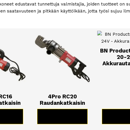
neet edustavat tunnettuja valmistajia, joiden tuotteet on
ien saatavuuteen ja pitkään käyttöikään, jotta työsi sujuu il
BN Produc
20-
Akkurauta
RC16
4Pro RC20
tkaisin
Raudankatkaisin
TUOTE
KATSO TUOTE
KATSO 