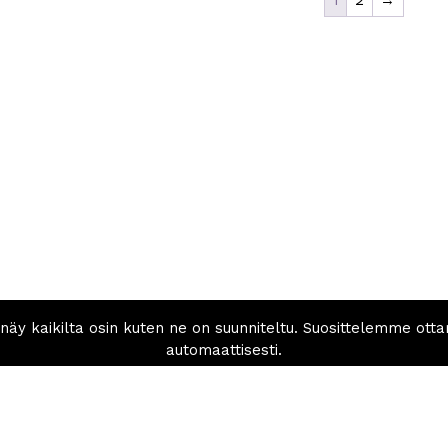
1
2
→
lvelu
Info