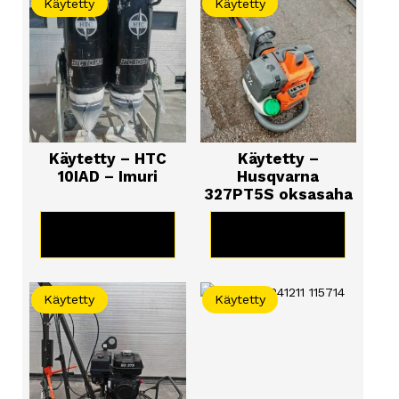
Käytetty
Käytetty
Käytetty – HTC
Käytetty –
10IAD – Imuri
Husqvarna
327PT5S oksasaha
KATSO TUOTE
KATSO TUOTE
Käytetty
Käytetty