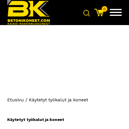
0
Icaro C42 Raudankatkaisin
+
LISÄÄ
Etusivu
/ Käytetyt työkalut ja koneet
Käytetyt työkalut ja koneet