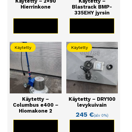
Käytetty – 2×90
Käytetty –
Hierrinkone
Blastrack BMP-
335EHY jyrsin
KATSO TUOTE
KATSO TUOTE
Käytetty
Käytetty
Käytetty –
Käytetty – DRY100
Columbus e400 –
levykuivain
Hiomakone 2
245
€
(alv 0%)
KATSO TUOTE
KATSO TUOTE