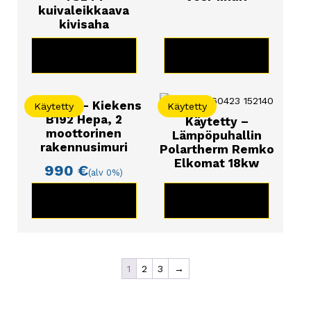
kuivaleikkaava
kivisaha
KATSO TUOTE
KATSO TUOTE
Käytetty – Kiekens
Käytetty
Käytetty
B192 Hepa, 2
Käytetty –
moottorinen
Lämpöpuhallin
rakennusimuri
Polartherm Remko
Elkomat 18kw
990
€
(alv 0%)
KATSO TUOTE
KATSO TUOTE
1
2
3
→