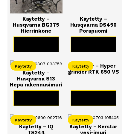
Käytetty –
Käytetty –
Husqvarna BG375
Husqvarna DS450
Hierrinkone
Porapuomi
KATSO TUOTE
KATSO TUOTE
Käytetty – Hyper
Käytetty
Käytetty
grinder RTK 650 VS
Käytetty –
Husqvarna S13
Hepa rakennusimuri
KATSO TUOTE
KATSO TUOTE
Käytetty
Käytetty
Käytetty – IQ
Käytetty – Kerstar
TS244
vesi-imuri