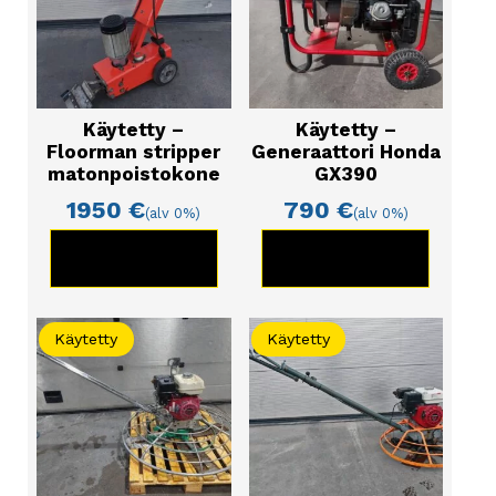
Käytetty –
Käytetty –
Floorman stripper
Generaattori Honda
matonpoistokone
GX390
1950
€
790
€
(alv 0%)
(alv 0%)
KATSO TUOTE
KATSO TUOTE
Käytetty
Käytetty