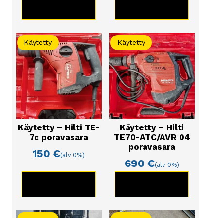
KATSO TUOTE
KATSO TUOTE
Käytetty
Käytetty
Käytetty – Hilti TE-
Käytetty – Hilti
7c poravasara
TE70-ATC/AVR 04
poravasara
150
€
(alv 0%)
690
€
(alv 0%)
KATSO TUOTE
KATSO TUOTE