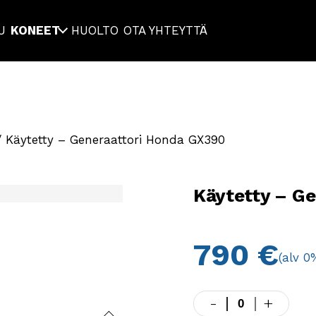
U
KONEET
HUOLTO
OTA YHTEYTTÄ
 Käytetty – Generaattori Honda GX390
Käytetty – G
790
€
(alv 0
-
+
Käytetty