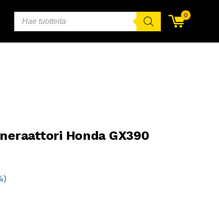
PRODUCTS
0
SEARCH
eneraattori Honda GX390
%)