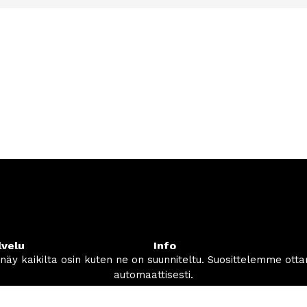
lvelu
Info
tonikoneet.com
Tilaus- ja toimitusehdot
0 564 649
Tietosuojaseloste