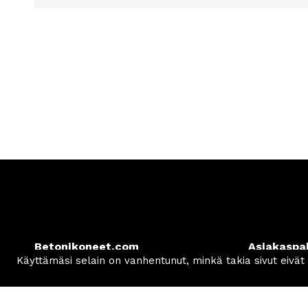
Betonikoneet.com
Asiakaspa
Mäkysentie 6-7
info
@be
61850 Kauhajoki, Finland
+358 50