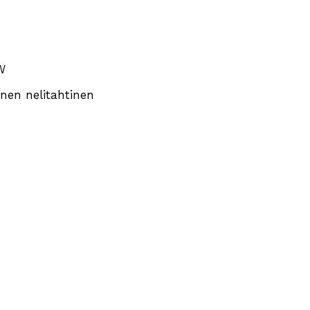
W
rinen nelitahtinen