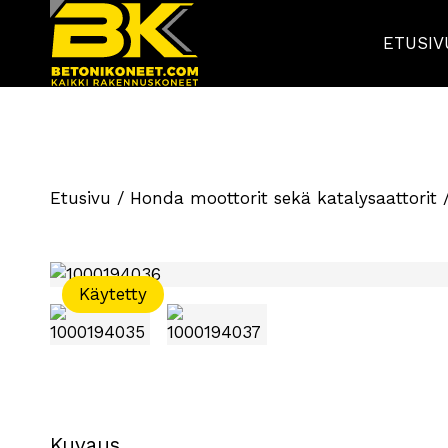
ETUSIV
Etusivu
/
Honda moottorit sekä katalysaattorit
/
Käytetty
Kuvaus