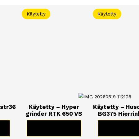
Käytetty
Käytetty
 str36
Käytetty – Hyper
Käytetty – Hus
grinder RTK 650 VS
BG375 Hierri
E
KATSO TUOTE
KATSO TUO