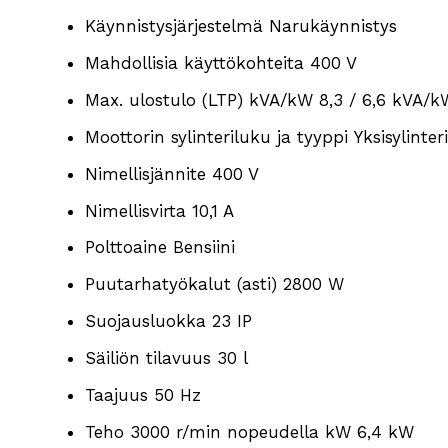
Käynnistysjärjestelmä
Narukäynnistys
Mahdollisia käyttökohteita 400 V
Max. ulostulo (LTP) kVA/kW 8,3 / 6,6 kVA/k
Moottorin sylinteriluku ja tyyppi Yksisylinte
Nimellisjännite 400 V
Nimellisvirta 10,1 A
Polttoaine Bensiini
Puutarhatyökalut (asti) 2800 W
Suojausluokka 23 IP
Säiliön tilavuus 30 l
Taajuus 50 Hz
Teho 3000 r/min nopeudella kW 6,4 kW