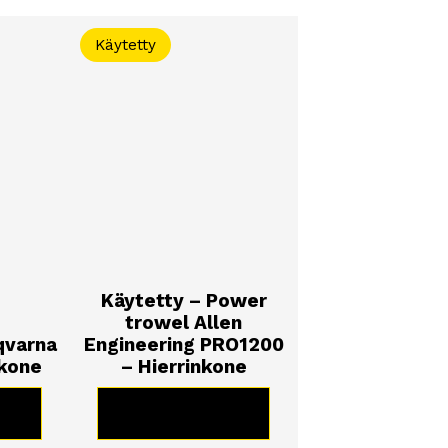
Käytetty
Käytetty – Power
trowel Allen
qvarna
Engineering PRO1200
nkone
– Hierrinkone
TE
KATSO TUOTE