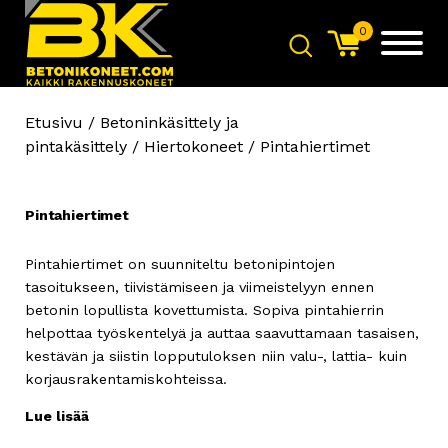
0
Etusivu
/
Betoninkäsittely ja
pintakäsittely
/
Hiertokoneet
/ Pintahiertimet
Pintahiertimet
Pintahiertimet on suunniteltu betonipintojen
Milwaukee MXF PSC
tasoitukseen, tiivistämiseen ja viimeistelyyn ennen
Akkukäytöinen Tärypalkki
betonin lopullista kovettumista. Sopiva pintahierrin
+
LISÄÄ
helpottaa työskentelyä ja auttaa saavuttamaan tasaisen,
kestävän ja siistin lopputuloksen niin valu-, lattia- kuin
korjausrakentamiskohteissa.
Bullfloat Groove Varsiliippi
Lue lisää
+
LISÄÄ