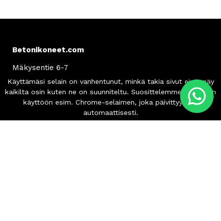
Betonikoneet.com
Mäkysentie 6-7
61850 Kauhajoki, Finland
Asiakaspalvelu
info
@betonikoneet.com
+358 500 564 649
Info
Tilaus- ja toimitusehdot
Tietosuojaseloste