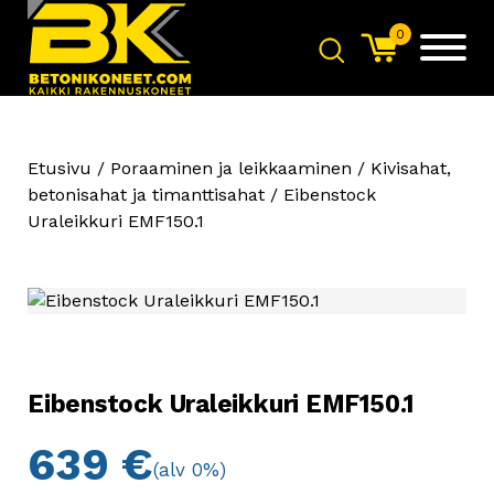
0
Etusivu
/
Poraaminen ja leikkaaminen
/
Kivisahat,
betonisahat ja timanttisahat
/ Eibenstock
Uraleikkuri EMF150.1
Eibenstock Uraleikkuri EMF150.1
639
€
(alv 0%)