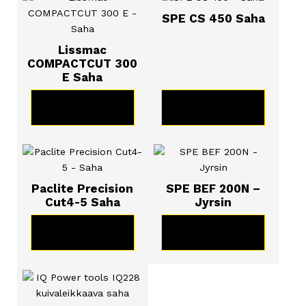
SPE CS 450 Saha
tarjouspyyntö
Eibenstock Uraleikkurin takuuehdot:
Lissmac
COMPACTCUT 300
E Saha
KATSO TUOTE
KATSO TUOTE
Paclite Precision
SPE BEF 200N –
Cut4-5 Saha
Jyrsin
KATSO TUOTE
KATSO TUOTE