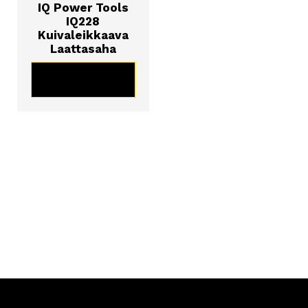
IQ Power Tools
IQ228
Kuivaleikkaava
Laattasaha
KATSO TUOTE