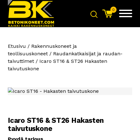
0
Etusivu
/
Rakennuskoneet ja
teollisuuskoneet
/
Raudan­katkaisijat ja raudan­
taivuttimet
/ Icaro ST16 & ST26 Hakasten
taivutuskone
Icaro ST16 & ST26 Hakasten
taivutuskone
Pyydä tarjous