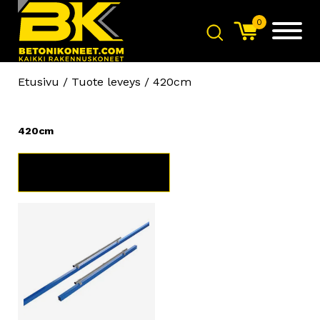
0
Etusivu
/ Tuote leveys / 420cm
420cm
TUOTERYHMÄT
B&K TS1000 imuri
Tällä
+
LISÄÄ
tuotteella
on
useampi
muunnelma.
Voit
tehdä