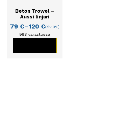
valinnat
Beton Trowel –
tuotteen
Aussi linjari
sivulla.
79
€
–
120
€
(alv 0%)
Hintaluokka:
79 €
993 varastossa
-
KATSO TUOTE
120 €