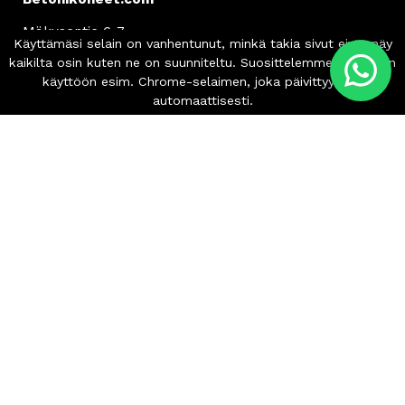
Mäkysentie 6-7
61850 Kauhajoki, Finland
Asiakaspalvelu
info
@betonikoneet.com
+358 500 564 649
Info
Tilaus- ja toimitusehdot
Tietosuojaseloste