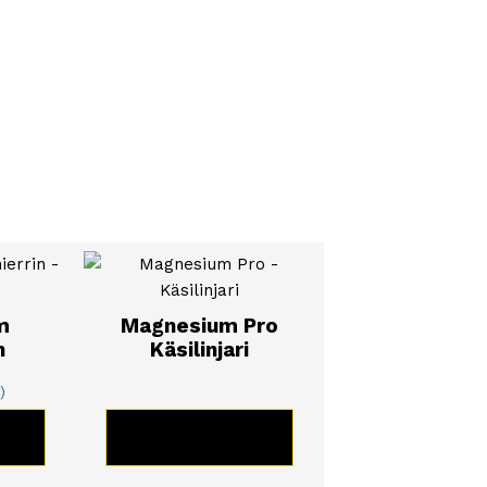
m
Magnesium Pro
n
Käsilinjari
)
TE
KATSO TUOTE