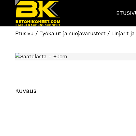
ETUSIV
Etusivu
/
Työkalut ja suojavarusteet
/
Linjarit 
Kuvaus
Tekniset tiedot:
Koko: 60 cm
Piikkien pituus: 13 mm