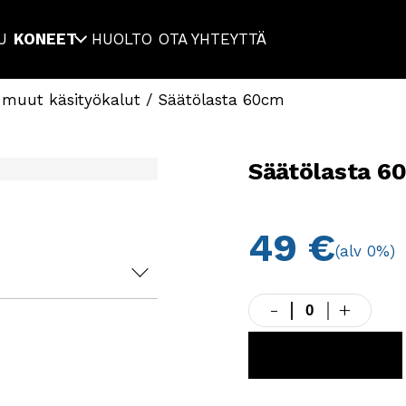
U
KONEET
HUOLTO
OTA YHTEYTTÄ
ja muut käsityökalut
/ Säätölasta 60cm
Säätölasta 6
49
€
(alv 0%)
-
+
Säätölasta
60cm
määrä
LISÄÄ KORIIN