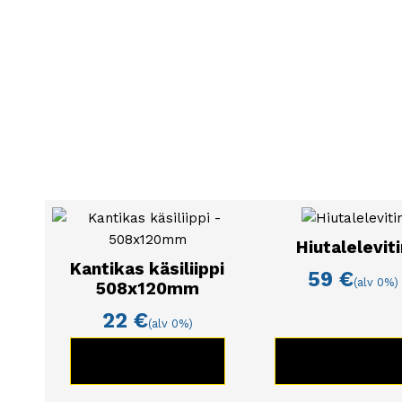
Ei sisällä vartta
Saatavilla myös koko:
35cm
Hiutaleleviti
Kantikas käsiliippi
59
€
(alv 0%)
508x120mm
22
€
(alv 0%)
KATSO TUOTE
KATSO TUOT