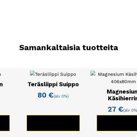
Samankaltaisia tuotteita
n
Teräsliippi Suippo
Magnesiu
80
€
(alv 0%)
Käsihierri
27
€
(alv 0%
E
KATSO TUOTE
KATSO TUO