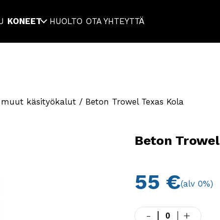
U
KONEET
HUOLTO
OTA YHTEYTTÄ
ja muut käsityökalut
/ Beton Trowel Texas Kola
Beton Trowel
55
€
(alv 0%)
-
+
Beton