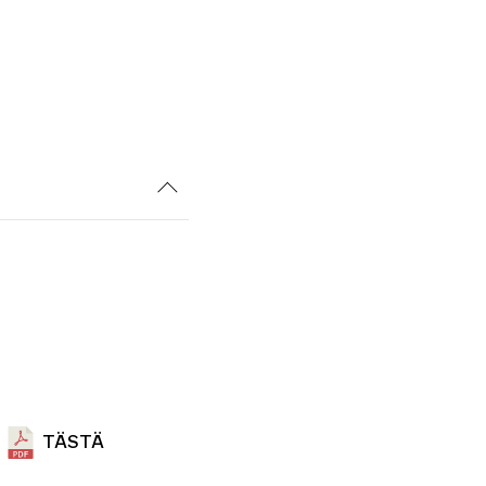
TÄSTÄ
a