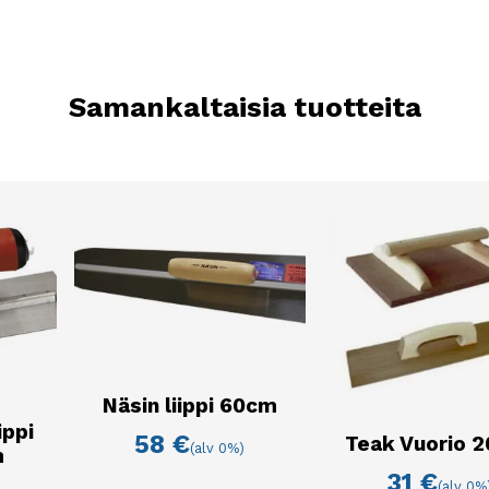
Samankaltaisia tuotteita
Näsin liippi 60cm
ippi
58
€
Teak Vuorio 
(alv 0%)
m
31
€
(alv 0%