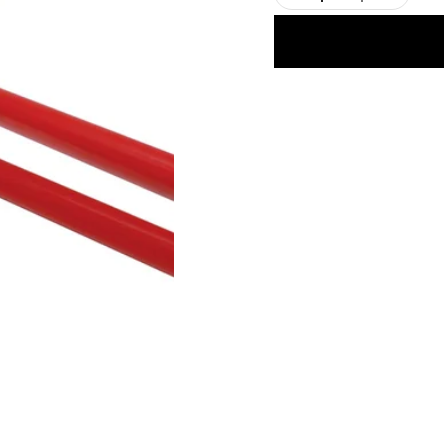
Trowel
Texas
LISÄÄ KORIIN
Kola
määrä