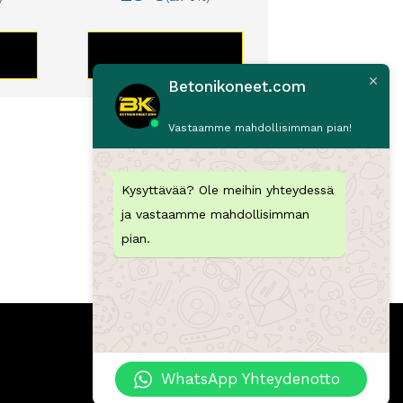
TE
KATSO TUOTE
Betonikoneet.com
Vastaamme mahdollisimman pian!
Kysyttävää? Ole meihin yhteydessä
ja vastaamme mahdollisimman
pian.
WhatsApp Yhteydenotto