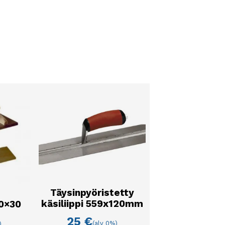
Täysinpyöristetty
käsiliippi 559x120mm
20×30
25
€
(alv 0%)
)