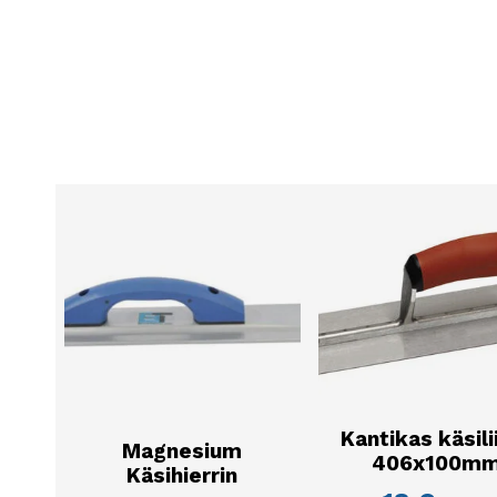
Kantikas käsili
Magnesium
406x100m
Käsihierrin