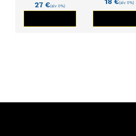
18
€
(alv 0%)
27
€
(alv 0%)
KATSO TUOTE
KATSO TUOT