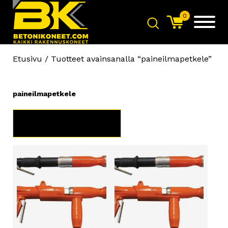
0
Etusivu
/ Tuotteet avainsanalla “paineilmapetkele”
paineilmapetkele
TUOTERYHMÄT