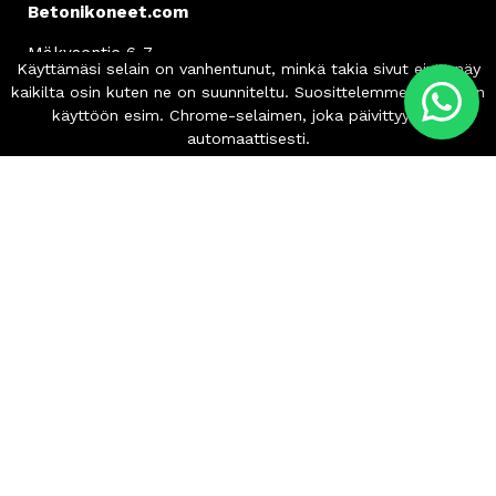
Betonikoneet.com
Mäkysentie 6-7
61850 Kauhajoki, Finland
Asiakaspalvelu
info
@betonikoneet.com
+358 500 564 649
Info
Tilaus- ja toimitusehdot
Tietosuojaseloste
Copyright 2024-2026 © Betonikoneet.com