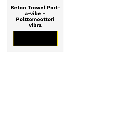
Beton Trowel Port-
a-vibe –
Polttomoottori
vibra
KATSO TUOTE