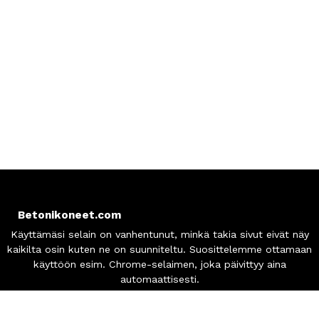
Betonikoneet.com
Mäkysentie 6-7
61850 Kauhajoki, Finland
Asiakaspalvelu