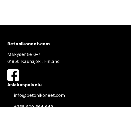
Betonikoneet.com
Mäkysentie 6-7
61850 Kauhajoki, Finland
Asiakaspalvelu
info@betonikoneet.com
+358 500 564 649
Info
Tilaus- ja toimitusehdot