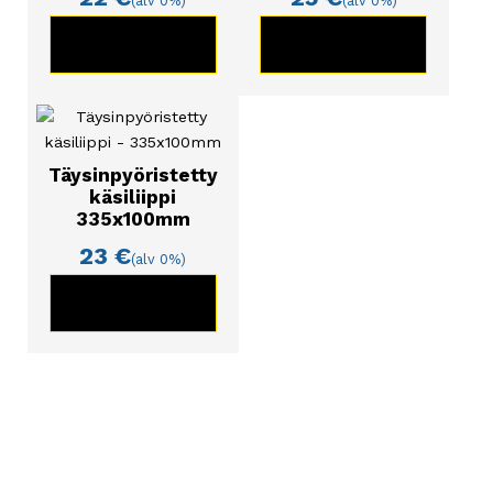
(alv 0%)
(alv 0%)
KATSO TUOTE
KATSO TUOTE
Täysinpyöristetty
käsiliippi
335x100mm
23
€
(alv 0%)
KATSO TUOTE