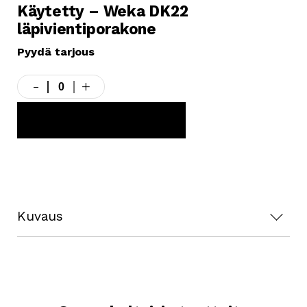
Käytetty – Weka DK22
läpivientiporakone
Pyydä tarjous
-
+
Käytetty
-
Weka
LISÄÄ TARJOUSKORIIN
DK22
läpivientiporakone
määrä
Kuvaus
Tekniset tiedot:
Huollettu ja tarkastettu
Jännite 230V