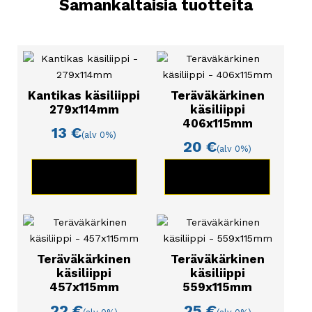
Samankaltaisia tuotteita
Teho 2600W
Kierrokset/min 300/590/930
Paino 11,6kg
Poran Ø-suositus 40-250mm
Kantikas käsiliippi
Teräväkärkinen
279x114mm
käsiliippi
Yleiset tiedot:
406x115mm
13
€
(alv 0%)
Kysy lisää myynnistä!
20
€
(alv 0%)
KATSO TUOTE
KATSO TUOTE
Teräväkärkinen
Teräväkärkinen
käsiliippi
käsiliippi
457x115mm
559x115mm
22
€
25
€