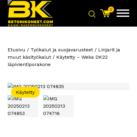
0
Etusivu
/
Työkalut ja suojavarusteet
/
Linjarit ja
muut käsityökalut
/ Käytetty – Weka DK22
läpivientiporakone
Käytetty