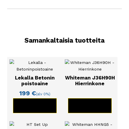
Samankaltaisia tuotteita
Lekalla Betonin
Whiteman J36H90H
poistoaine
Hierrinkone
199
€
(alv 0%)
KATSO TUOTE
KATSO TUOTE