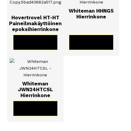
Whiteman HHNG5
Hierrinkone
Hovertrovel HT-HT
Paineilmakäyttöinen
epoksihierrinkone
KATSO TUOTE
KATSO TUOTE
Whiteman
JWN24HTCSL
Hierrinkone
KATSO TUOTE