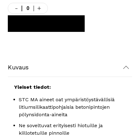
-
+
STC
MA
Pölynsidonta-
LISÄÄ TARJOUSKORIIN
aineet
määrä
Kuvaus
Yleiset tiedot:
STC MA aineet oat ympäristöystävällisiä
litiumsilikaattipohjaisia betonipintojen
pölynsidonta-aineita
Ne soveltuvat erityisesti hiotuille ja
kiillotetuille pinnoille