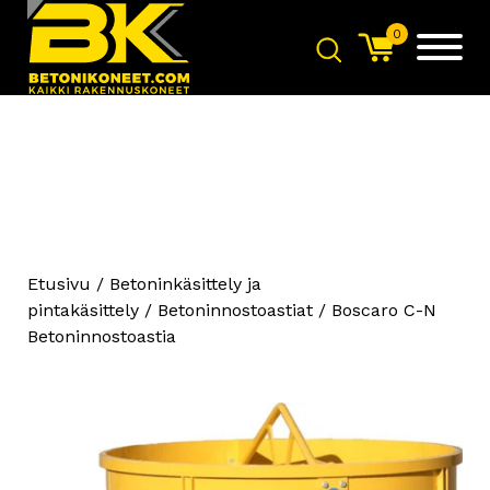
0
Etusivu
/
Betoninkäsittely ja
Makinex MS-
n 150 Hiomakone
pintakäsittely
/
Betonin­nostoastiat
/ Boscaro C-N
Sekoitinase
Betoninnostoastia
+
LISÄÄ
 MS-100 -
nasema