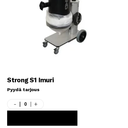
Strong S1 Imuri
Pyydä tarjous
-
+
Strong
S1
Imuri
LISÄÄ TARJOUSKORIIN
määrä