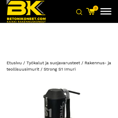
0
Etusivu
/
Työkalut ja suojavarusteet
/
Rakennus- ja
teollisuusimurit
/ Strong S1 Imuri
GMS HB 12X3 Verkkotaivutin
+
LISÄÄ