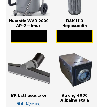
Numatic WVD 2000
B&K H13
AP-2 – Imuri
Hepasuodin
KATSO TUOTE
KATSO TUOTE
BK Lattiasuulake
Strong 4000
Alipaineistaja
69
€
(alv 0%)