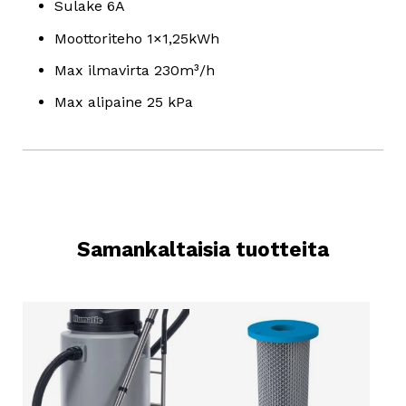
Sulake 6A
Moottoriteho 1×1,25kWh
Max ilmavirta 230m³/h
Max alipaine 25 kPa
Samankaltaisia tuotteita