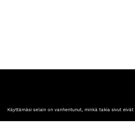
Betonikoneet.com
Asiakaspa
Mäkysentie 6-7
info
@be
61850 Kauhajoki, Finland
+358 50