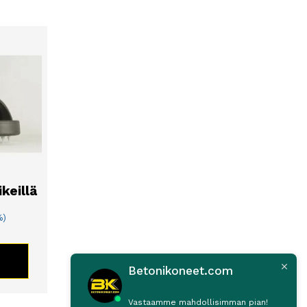
keillä
%)
TE
Betonikoneet.com
Vastaamme mahdollisimman pian!