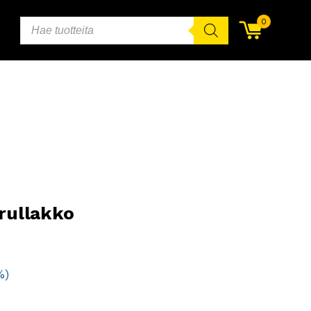
PRODUCTS
0
SEARCH
rullakko
%)