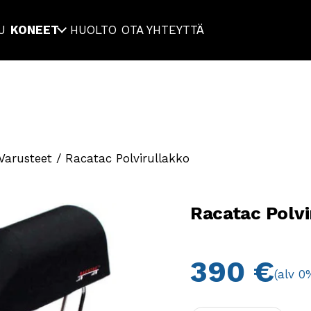
U
KONEET
HUOLTO
OTA YHTEYTTÄ
 Varusteet
/ Racatac Polvirullakko
Racatac Polvi
390
€
(alv 0