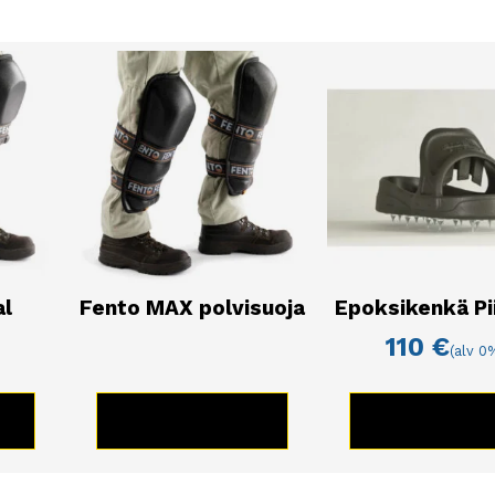
al
Fento MAX polvisuoja
Epoksikenkä Pii
110
€
(alv 0
)
E
KATSO TUOTE
KATSO TUO