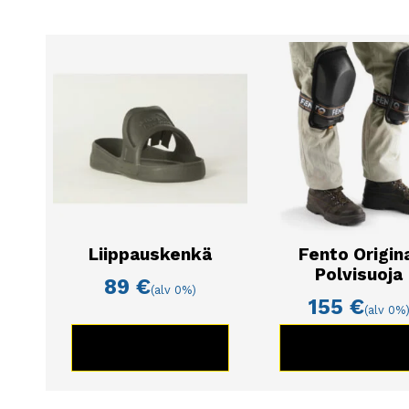
Liippauskenkä
Fento Origin
Polvisuoja
89
€
(alv 0%)
155
€
(alv 0%
KATSO TUOTE
KATSO TUOT