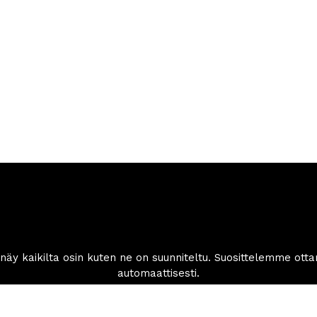
lvelu
Info
tonikoneet.com
Tilaus- ja toimitusehdot
0 564 649
Tietosuojaseloste