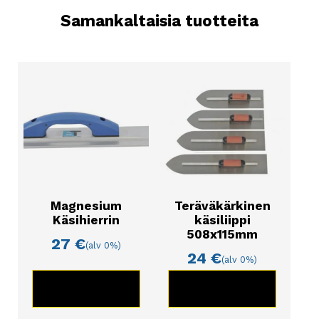
Samankaltaisia tuotteita
Magnesium
Teräväkärkinen
Käsihierrin
käsiliippi
508x115mm
27
€
(alv 0%)
24
€
(alv 0%)
KATSO TUOTE
KATSO TUOTE