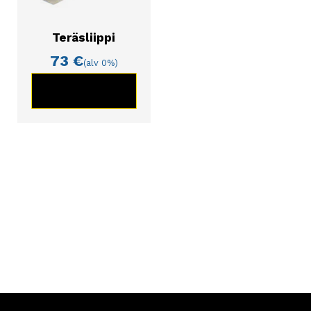
Teräsliippi
73
€
(alv 0%)
KATSO TUOTE