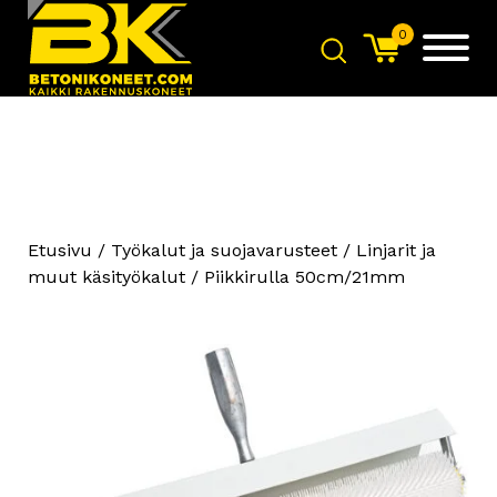
0
Etusivu
/
Työkalut ja suojavarusteet
/
Linjarit ja
muut käsityökalut
/ Piikkirulla 50cm/21mm
Käytetty - Scanmaskin Scan
Combiflex 500PD
+
LISÄÄ
MCF systems Planetary
Mylly