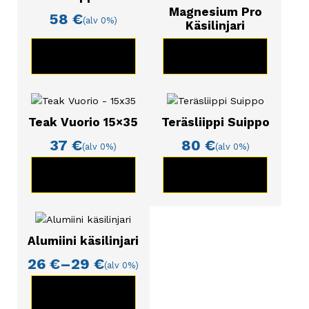
70cm
Magnesium Pro
58
€
(alv 0%)
Käsilinjari
KATSO TUOTE
KATSO TUOTE
Teak Vuorio 15×35
Teräsliippi Suippo
37
€
80
€
(alv 0%)
(alv 0%)
KATSO TUOTE
KATSO TUOTE
Tällä
tuotteella
Alumiini käsilinjari
on
26
€
–
29
€
(alv 0%)
useampi
Hintaluokka:
26 €
muunnelma.
KATSO TUOTE
-
Voit