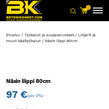
0
Etusivu
/
Työkalut ja suojavarusteet
/
Linjarit ja
muut käsityökalut
/ Näsin liippi 80cm
Näsin liippi 80cm
97
€
(alv 0%)