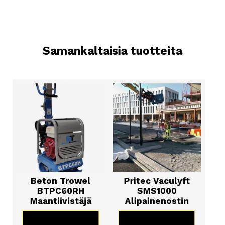
Samankaltaisia tuotteita
Beton Trowel
Pritec Vaculyft
BTPC60RH
SMS1000
Maantiivistäjä
Alipainenostin
KATSO TUOTE
KATSO TUOTE