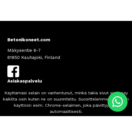
Betonikoneet.com
Mäkysentie 6-7
61850 Kauhajoki, Finland
Asiakaspalvelu
info
@betonikoneet.com
+358 500 564 649
Info
Tilaus- ja toimitusehdot