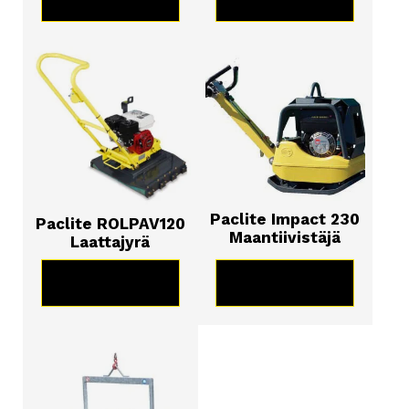
Paclite Impact 230
Paclite ROLPAV120
Maantiivistäjä
Laattajyrä
KATSO TUOTE
KATSO TUOTE