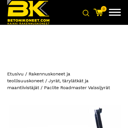
0
Etusivu
/
Rakennuskoneet ja
CAT Katalysaattori GX240
teollisuuskoneet
/
Jyrät, tärylätkät ja
GX270
maantiivistäjät
/ Paclite Roadmaster Valssijyrät
560
€
+
LISÄÄ
Max-Light Plug-in LED -
Valotorni