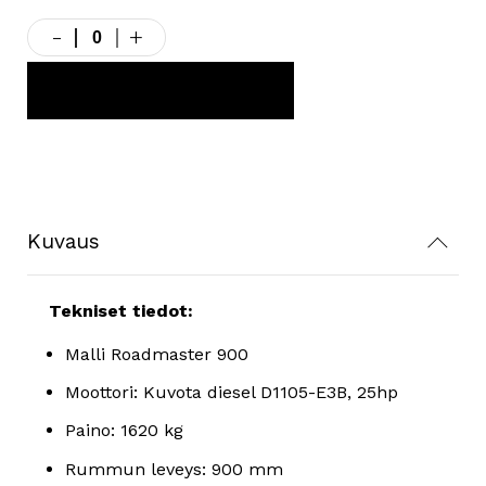
-
+
Paclite
Roadmaster
Valssijyrät
LISÄÄ TARJOUSKORIIN
määrä
Kuvaus
Tekniset tiedot:
Malli Roadmaster 900
Moottori: Kuvota diesel D1105-E3B, 25hp
Paino: 1620 kg
Rummun leveys: 900 mm