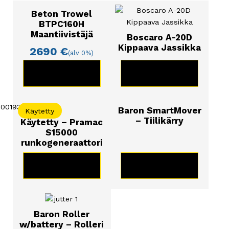
Beton Trowel
BTPC160H
Maantiivistäjä
Boscaro A-20D
Kippaava Jassikka
2690
€
(alv 0%)
KATSO TUOTE
KATSO TUOTE
Baron SmartMover
Käytetty
– Tiilikärry
Käytetty – Pramac
S15000
runkogeneraattori
KATSO TUOTE
KATSO TUOTE
Baron Roller
w/battery – Rolleri