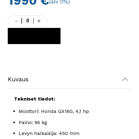
1990
€
(alv 0%)
-
+
Paclite
PX91
Maantiivistäjä
LISÄÄ KORIIN
määrä
Kuvaus
Tekniset tiedot:
Moottori: Honda GX160, 4,1 hp
Paino: 96 kg
Levyn halkaisija: 450 mm