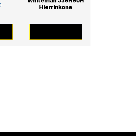
Whiteman J36H90H
)
Hierrinkone
TE
KATSO TUOTE