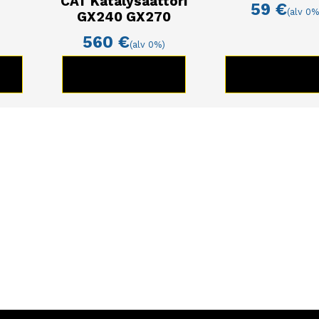
CAT Katalysaattori
59
€
(alv 0%
GX240 GX270
560
€
(alv 0%)
E
KATSO TUOTE
KATSO TUO