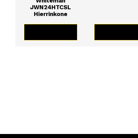
Whiteman
JWN24HTCSL
Hierrinkone
KATSO TUOTE
KATSO TUOT