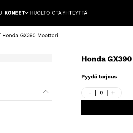
U
KONEET
HUOLTO
OTA YHTEYTTÄ
 Honda GX390 Moottori
Honda GX390 
Pyydä tarjous
-
+
Honda
GX390
Moottori
LISÄÄ TARJOUSK
määrä