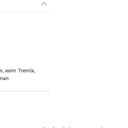
in, esim Tremix,
eman