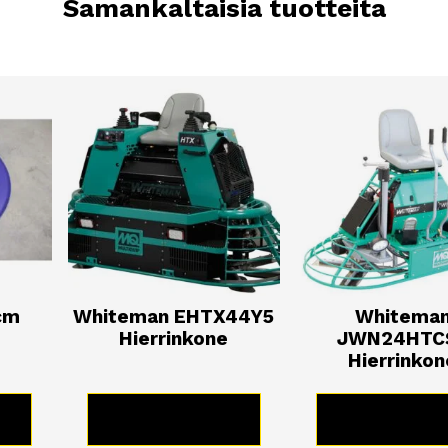
Samankaltaisia tuotteita
cm
Whiteman EHTX44Y5
Whitema
Hierrinkone
JWN24HTC
Hierrinkon
E
KATSO TUOTE
KATSO TUO