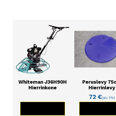
Whiteman J36H90H
Peruslevy 75
Hierrinkone
Hierrinlevy
72
€
(alv 0%)
KATSO TUOTE
KATSO TUOT