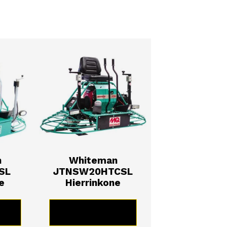
n
Whiteman
SL
JTNSW20HTCSL
e
Hierrinkone
TE
KATSO TUOTE