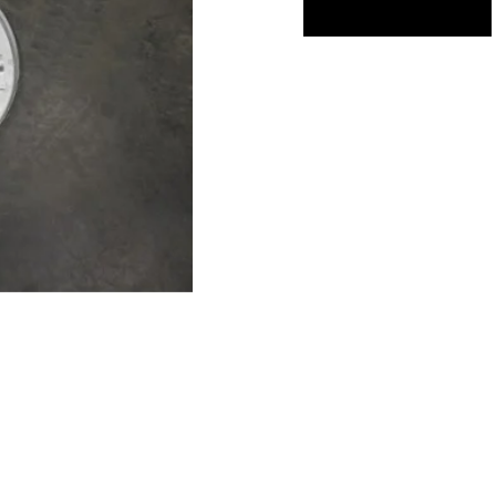
-
LISÄÄ KORIIN
Hierrinlevy
määrä