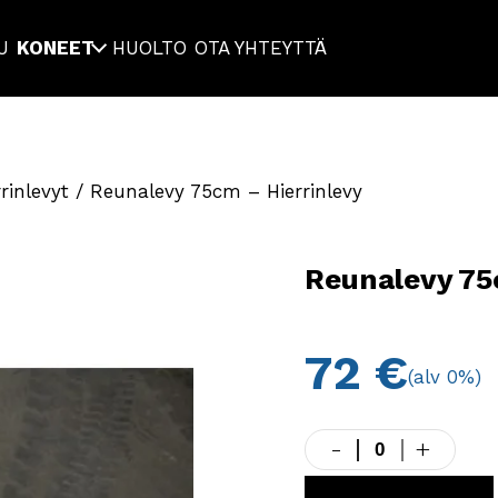
U
KONEET
HUOLTO
OTA YHTEYTTÄ
rinlevyt
/ Reunalevy 75cm – Hierrinlevy
Reunalevy 75
72
€
(alv 0%)
-
+
Reunalevy
75cm