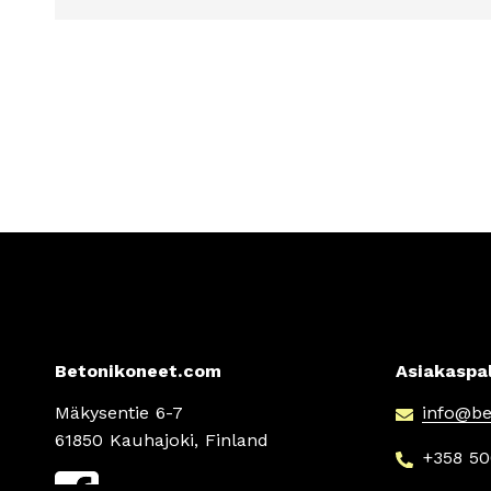
Betonikoneet.com
Asiakaspa
Mäkysentie 6-7
info
@be
61850 Kauhajoki, Finland
+358 50