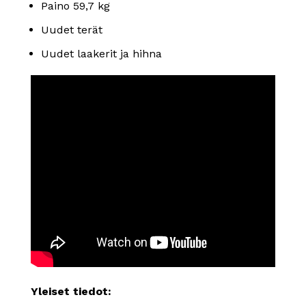
Paino 59,7 kg
Uudet terät
Uudet laakerit ja hihna
Yleiset tiedot: