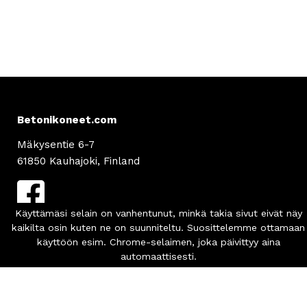
Betonikoneet.com
Mäkysentie 6-7
61850 Kauhajoki, Finland
Asiakaspalvelu
info
@betonikoneet.com
+358 500 564 649
Info