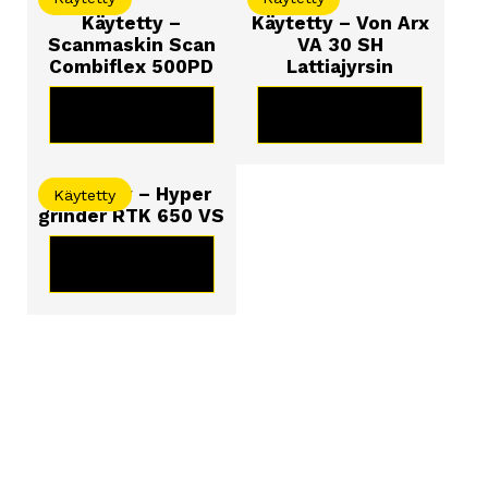
Käytetty –
Käytetty – Von Arx
Scanmaskin Scan
VA 30 SH
Combiflex 500PD
Lattiajyrsin
KATSO TUOTE
KATSO TUOTE
Käytetty – Hyper
Käytetty
grinder RTK 650 VS
KATSO TUOTE