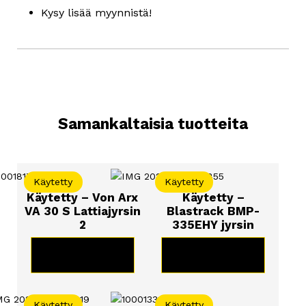
Kysy lisää myynnistä!
Samankaltaisia tuotteita
Käytetty
Käytetty
Käytetty – Von Arx
Käytetty –
VA 30 S Lattiajyrsin
Blastrack BMP-
2
335EHY jyrsin
KATSO TUOTE
KATSO TUOTE
Käytetty
Käytetty