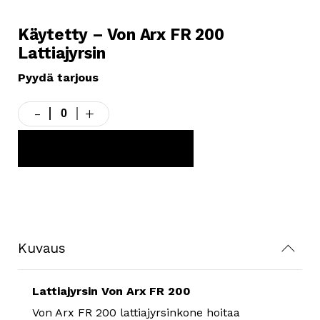
Käytetty – Von Arx FR 200
Lattiajyrsin
Pyydä tarjous
-
+
Käytetty
-
Von
LISÄÄ TARJOUSKORIIN
Arx
FR
200
Lattiajyrsin
määrä
Kuvaus
Lattiajyrsin Von Arx FR 200
Von Arx FR 200 lattiajyrsinkone hoitaa