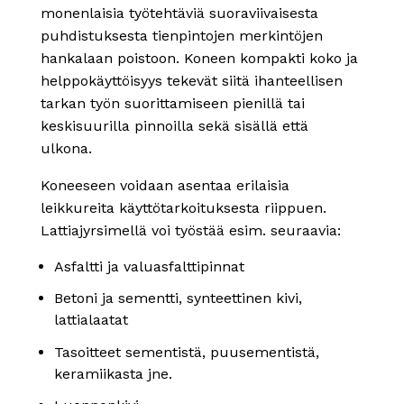
monenlaisia työtehtäviä suoraviivaisesta
puhdistuksesta tienpintojen merkintöjen
hankalaan poistoon. Koneen kompakti koko ja
helppokäyttöisyys tekevät siitä ihanteellisen
tarkan työn suorittamiseen pienillä tai
keskisuurilla pinnoilla sekä sisällä että
ulkona.
Koneeseen voidaan asentaa erilaisia
leikkureita käyttötarkoituksesta riippuen.
Lattiajyrsimellä voi työstää esim. seuraavia:
Asfaltti ja valuasfalttipinnat
Betoni ja sementti, synteettinen kivi,
lattialaatat
Tasoitteet sementistä, puusementistä,
keramiikasta jne.