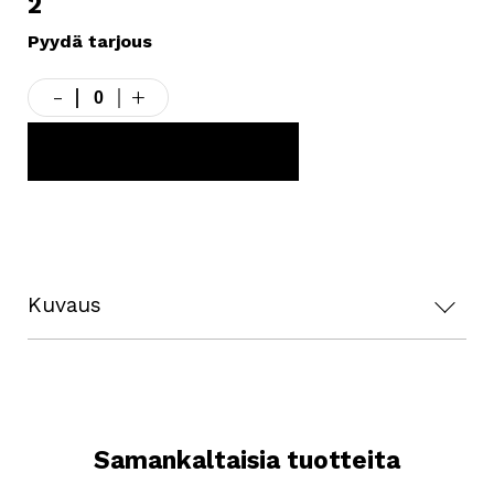
2
Pyydä tarjous
-
+
Käytetty
-
SPE
LISÄÄ TARJOUSKORIIN
BEF200
betonijyrsin
2
määrä
Kuvaus
Samankaltaisia tuotteita
Tekniset tiedot: