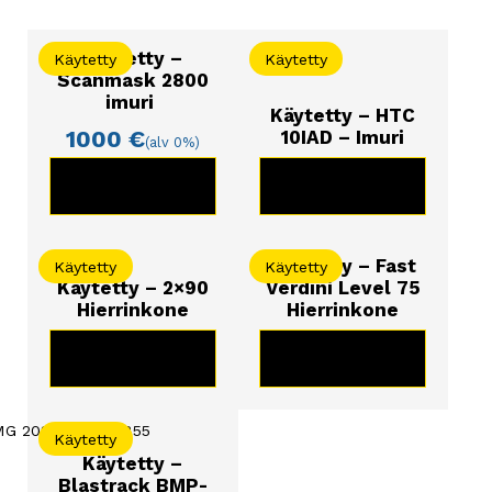
Valovirtamoottori
Työleveys 200mm
Käytetty –
Käytetty
Käytetty
Paino 70kg
Scanmask 2800
imuri
Käytetty – HTC
Täysin laakeroitu ja uusi hihna
1000
€
10IAD – Imuri
(alv 0%)
Moottori huollettu!
KATSO TUOTE
KATSO TUOTE
Yleiset tiedot:
Kysy lisää myynnistä!
Käytetty – Fast
Käytetty
Käytetty
Käytetty – 2×90
Verdini Level 75
Hierrinkone
Hierrinkone
KATSO TUOTE
KATSO TUOTE
Käytetty
Käytetty –
Blastrack BMP-