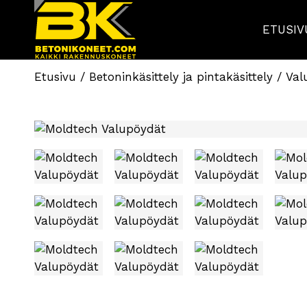
ETUSIV
Etusivu
/
Betoninkäsittely ja pintakäsittely
/
Val