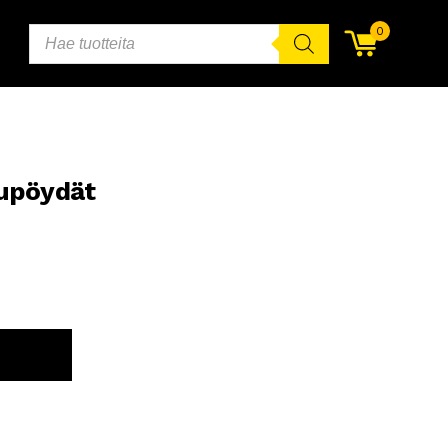
PRODUCTS
0
SEARCH
upöydät
ORIIN