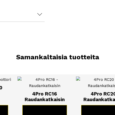
ä Tietoa
ana
Samankaltaisia tuotteita
tävalikoiman
aikki muut
0
4Pro RC16
4Pro RC2
Raudankatkaisin
Raudankatka
rjouspyyntö
!
E
KATSO TUOTE
KATSO TUO