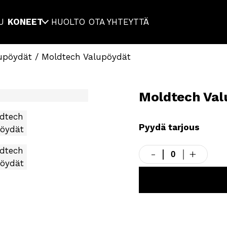
U
KONEET
HUOLTO
OTA YHTEYTTÄ
upöydät
/ Moldtech Valupöydät
Moldtech Val
Pyydä tarjous
-
+
Moldtech
Valupöydät
määrä
LISÄÄ TARJOUSK