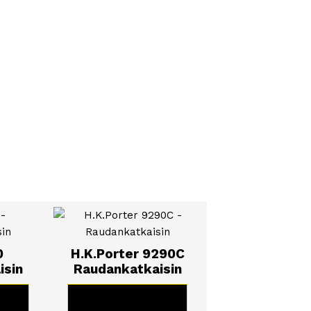
0
H.K.Porter 9290C
isin
Raudankatkaisin
TE
KATSO TUOTE