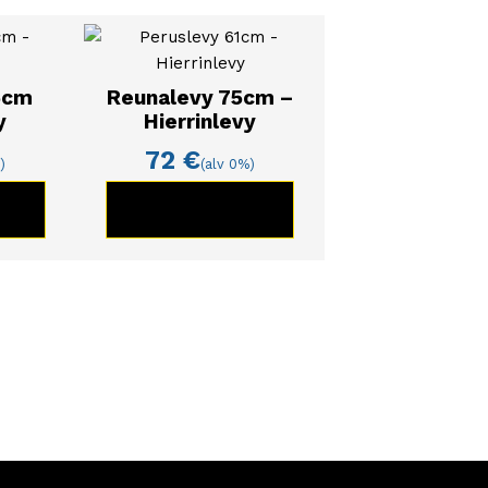
5cm
Reunalevy 75cm –
y
Hierrinlevy
72
€
)
(alv 0%)
TE
KATSO TUOTE