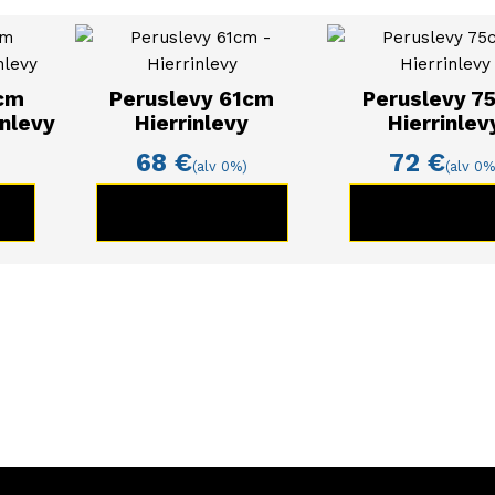
cm
Peruslevy 61cm
Peruslevy 7
inlevy
Hierrinlevy
Hierrinlev
68
€
72
€
(alv 0%)
(alv 0%
E
KATSO TUOTE
KATSO TUO