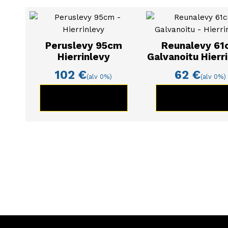
Peruslevy 95cm
Reunalevy 61
Hierrinlevy
Galvanoitu Hierr
102
€
62
€
(alv 0%)
(alv 0%)
KATSO TUOTE
KATSO TUOT