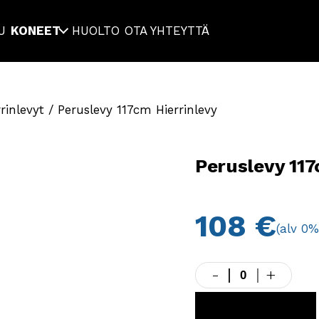
U
KONEET
HUOLTO
OTA YHTEYTTÄ
rinlevyt
/ Peruslevy 117cm Hierrinlevy
Peruslevy 117
108
€
(alv 0%
-
+
Peruslevy
117cm
Hierrinlevy
LISÄÄ KORIIN