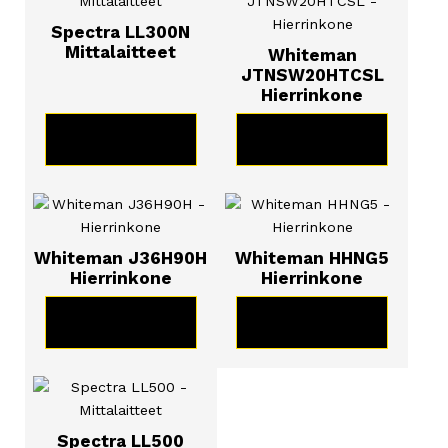
Spectra LL300N
Mittalaitteet
Whiteman
JTNSW20HTCSL
Hierrinkone
KATSO TUOTE
KATSO TUOTE
Whiteman J36H90H
Whiteman HHNG5
Hierrinkone
Hierrinkone
KATSO TUOTE
KATSO TUOTE
Spectra LL500