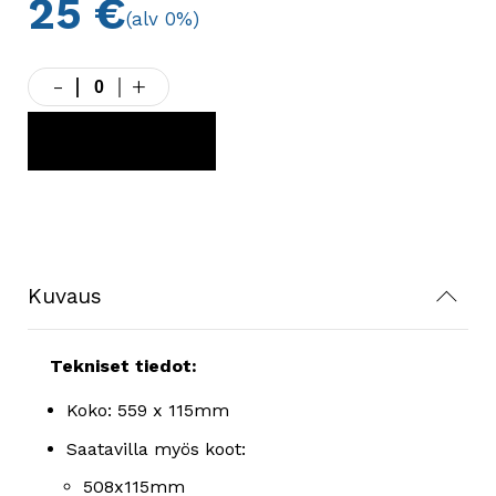
25
€
(alv 0%)
-
+
Teräväkärkinen
käsiliippi
559x115mm
LISÄÄ KORIIN
määrä
Kuvaus
Tekniset tiedot:
Koko: 559 x 115mm
Saatavilla myös koot:
508x115mm