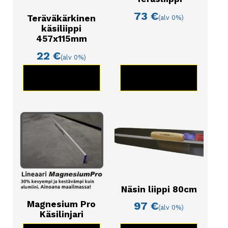
73
€
Teräväkärkinen
(alv 0%)
käsiliippi
457x115mm
22
€
(alv 0%)
KATSO TUOTE
KATSO TUOTE
Näsin liippi 80cm
Magnesium Pro
97
€
(alv 0%)
Käsilinjari