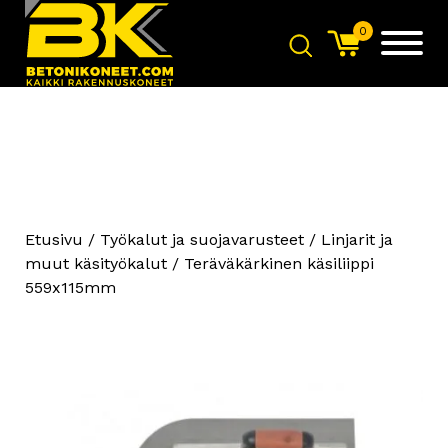
0
Etusivu
/
Työkalut ja suojavarusteet
/
Linjarit ja
muut käsityökalut
/ Teräväkärkinen käsiliippi
Strong S2 Imuri
559x115mm
+
LISÄÄ