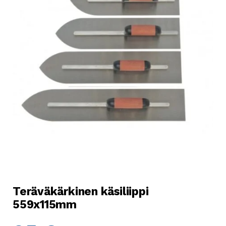
Teräväkärkinen käsiliippi
559x115mm