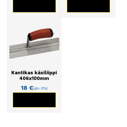
KATSO TUOTE
KATSO TUOTE
Kantikas käsiliippi
406x100mm
18
€
(alv 0%)
KATSO TUOTE