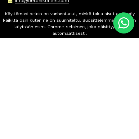
info
@betonikoneet.com
+358 500 564 649
Info
Tilaus- ja toimitusehdot
Tietosuojaseloste
Copyright 2024-2026 © Betonikoneet.com