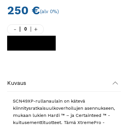
250
€
(alv 0%)
-
+
Käytetty
-
Senco
LISÄÄ KORIIN
SCN49XP
rullanaulain
määrä
Kuvaus
SCN49XP-rullanaulain on kätevä
kiinnitysratkaisuulkoverhoiluj
en asennukseen,
mukaan lukien Hardi ™ – ja Certainteed ™ -
kuitusementtituotteet. Tämä XtremePro -