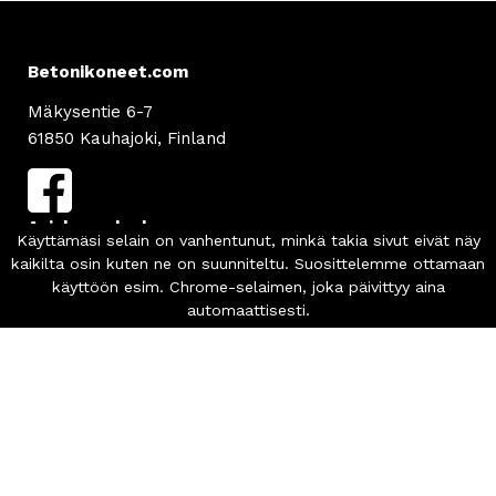
Betonikoneet.com
Mäkysentie 6-7
61850 Kauhajoki, Finland
Asiakaspalvelu
info
@betonikoneet.com
+358 500 564 649
Info
Tilaus- ja toimitusehdot
Tietosuojaseloste