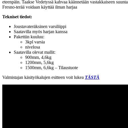
eteenpäin. Taakse Vedetyssä kahvaa käännetään vastakkaiseen suuntaan, 
Fresno-terää voidaan käyttää ilman harjaa
Tekniset tiedot:
Joustavateräksinen varsiliippi
Saatavilla myös harjan kanssa
Pakettiin kuuluu:
3kpl varsia
nivelosa
Saatavilla olevat mallit:
900mm, 4,6kg
1200mm, 5,6kg
1500mm, 6,6kg – Tilaustuote
Valmistajan käsityökalujen esitteen voit lukea
TÄSTÄ