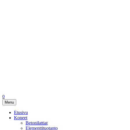
0
Menu
Etusivu
Koneet
Betonilattiat
Elementtituotanto