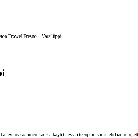
ton Trowel Fresno – Varsiliippi
pi
i. kaltevuus säätimen kanssa käytettäessä eteenpäin siirto tehdään niin, et