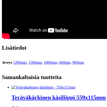
Lisätiedot
leveys
1200mm
,
1500mm
,
1800mm
,
600mm
,
900mm
Samankaltaisia tuotteita
Teräväkärkinen käsiliippi 559x115mm