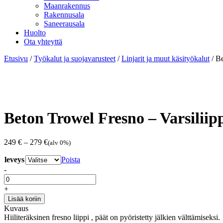
Maanrakennus
Rakennusala
Saneerausala
Huolto
Ota yhteyttä
Etusivu
/
Työkalut ja suojavarusteet
/
Linjarit ja muut käsityökalut
/ Be
Beton Trowel Fresno – Varsiliip
Hintaluokka:
249
€
–
279
€
(alv 0%)
249 €
leveys
-
Poista
279 €
-
Beton
Trowel
+
Fresno
Lisää koriin
-
Kuvaus
Varsiliippi
Hiiliteräksinen fresno liippi , päät on pyöristetty jälkien välttämiseks
määrä