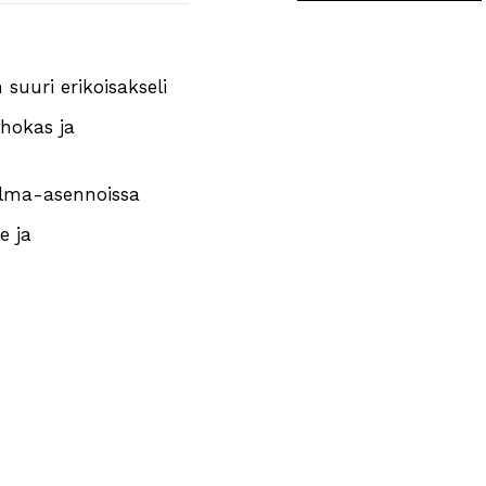
turbopuhallin
määrä
 suuri erikoisakseli
ehokas ja
kulma-asennoissa
e ja