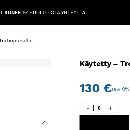
U
KONEET
HUOLTO
OTA YHTEYTTÄ
turbopuhallin
Käytetty – T
130
€
(alv 0%
-
+
Käytetty
-
Trotec
LISÄÄ KORIIN
TFV30