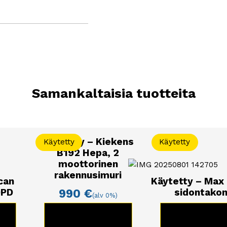
Samankaltaisia tuotteita
Käytetty – Kiekens
Käytetty
Käytetty
B192 Hepa, 2
moottorinen
rakennusimuri
can
Käytetty – Max
0PD
sidontako
990
€
(alv 0%)
KATSO TUOTE
E
KATSO TUO