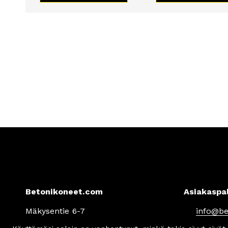
Betonikoneet.com
Asiakaspa
Mäkysentie 6-7
info
@be
61850 Kauhajoki, Finland