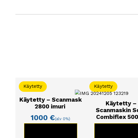
Käytetty
Käytetty
Käytetty – Scanmask
Käytetty –
2800 imuri
Scanmaskin S
Combiflex 50
1000
€
(alv 0%)
KATSO TUOTE
KATSO TUOT