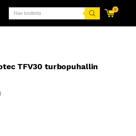
PRODUCTS
0
SEARCH
rotec TFV30 turbopuhallin
)