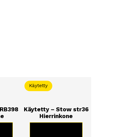
Käytetty
 RB398
Käytetty – Stow str36
ne
Hierrinkone
TE
KATSO TUOTE