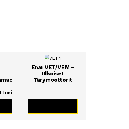
Enar VET/VEM –
Ulkoiset
ramac
Tärymoottorit
ttori
TE
KATSO TUOTE