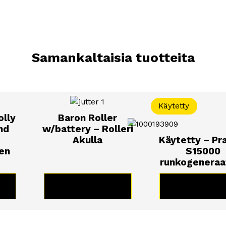
Samankaltaisia tuotteita
Käytetty
olly
Baron Roller
nd
w/battery – Rolleri
Akulla
Käytetty – P
en
S15000
 8t
runkogeneraa
äyttöön
E
KATSO TUOTE
KATSO TUO