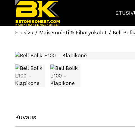
ETUSIV
Etusivu
/
Maisemointi & Pihatyökalut
/ Bell Boli
Kuvaus
Tekniset tiedot: