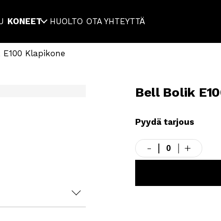
U
KONEET
HUOLTO
OTA YHTEYTTÄ
k E100 Klapikone
Bell Bolik E1
Pyydä tarjous
-
+
Bell
Bolik
E100
LISÄÄ TARJOUSK
Klapikone
määrä