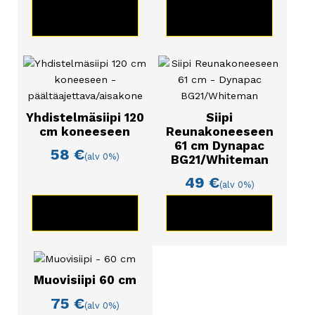
KATSO TUOTE
KATSO TUOTE
Yhdistelmäsiipi 120
Siipi
cm koneeseen
Reunakoneeseen
61 cm Dynapac
58
€
(alv 0%)
BG21/Whiteman
49
€
(alv 0%)
KATSO TUOTE
KATSO TUOTE
Muovisiipi 60 cm
75
€
(alv 0%)