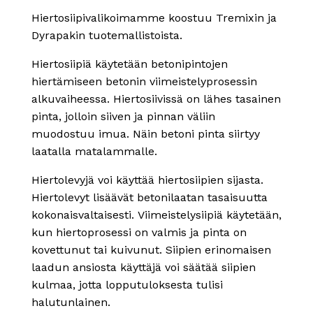
Hiertosiipivalikoimamme koostuu Tremixin ja
Dyrapakin tuotemallistoista.
Hiertosiipiä käytetään betonipintojen
hiertämiseen betonin viimeistelyprosessin
alkuvaiheessa. Hiertosiivissä on lähes tasainen
pinta, jolloin siiven ja pinnan väliin
muodostuu imua. Näin betoni pinta siirtyy
laatalla matalammalle.
Hiertolevyjä voi käyttää hiertosiipien sijasta.
Hiertolevyt lisäävät betonilaatan tasaisuutta
kokonaisvaltaisesti. Viimeistelysiipiä käytetään,
kun hiertoprosessi on valmis ja pinta on
kovettunut tai kuivunut. Siipien erinomaisen
laadun ansiosta käyttäjä voi säätää siipien
kulmaa, jotta lopputuloksesta tulisi
halutunlainen.