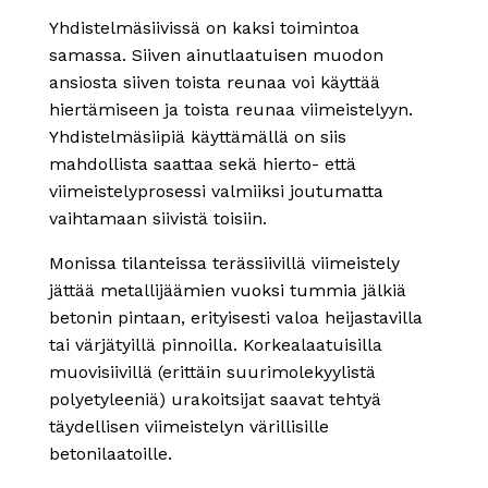
Yhdistelmäsiivissä on kaksi toimintoa
samassa. Siiven ainutlaatuisen muodon
ansiosta siiven toista reunaa voi käyttää
hiertämiseen ja toista reunaa viimeistelyyn.
Yhdistelmäsiipiä käyttämällä on siis
mahdollista saattaa sekä hierto- että
viimeistelyprosessi valmiiksi joutumatta
vaihtamaan siivistä toisiin.
Monissa tilanteissa terässiivillä viimeistely
jättää metallijäämien vuoksi tummia jälkiä
betonin pintaan, erityisesti valoa heijastavilla
tai värjätyillä pinnoilla. Korkealaatuisilla
muovisiivillä (erittäin suurimolekyylistä
polyetyleeniä) urakoitsijat saavat tehtyä
täydellisen viimeistelyn värillisille
betonilaatoille.