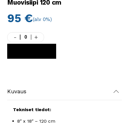
Muovisiipi 120 cm
95
€
(alv 0%)
-
+
Muovisiipi
120
cm
LISÄÄ KORIIN
määrä
Kuvaus
Tekniset tiedot:
8″ x 18″ – 120 cm