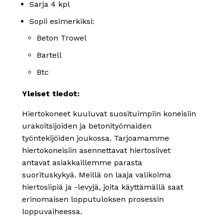
Sarja 4 kpl
Sopii esimerkiksi:
Beton Trowel
Bartell
Btc
Yleiset tiedot:
Hiertokoneet kuuluvat suosituimpiin koneisiin
urakoitsijoiden ja betonityömaiden
työntekijöiden joukossa. Tarjoamamme
hiertokoneisiin asennettavat hiertosiivet
antavat asiakkaillemme parasta
suorituskykyä. Meillä on laaja valikoima
hiertosiipiä ja -levyjä, joita käyttämällä saat
erinomaisen lopputuloksen prosessin
loppuvaiheessa.