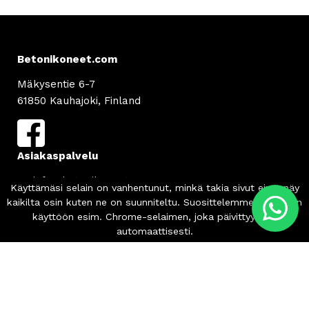
Betonikoneet.com
Mäkysentie 6-7
61850 Kauhajoki, Finland
Asiakaspalvelu
info
@betonikoneet.com
+358 500 564 649
Info
Tilaus- ja toimitusehdot
Tietosuojaseloste