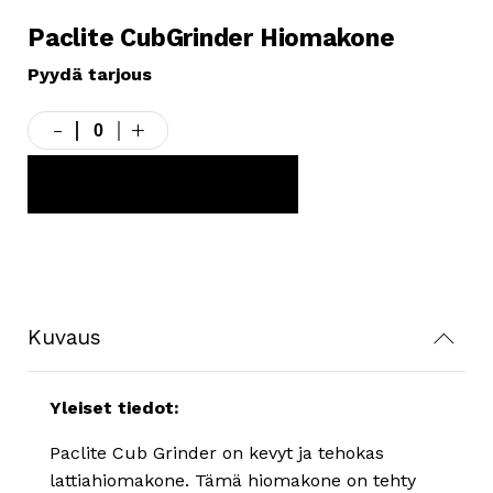
Paclite CubGrinder Hiomakone
Pyydä tarjous
-
+
Paclite
CubGrinder
Hiomakone
LISÄÄ TARJOUSKORIIN
määrä
Kuvaus
Yleiset tiedot:
Paclite Cub Grinder on kevyt ja tehokas
lattiahiomakone. Tämä hiomakone on tehty