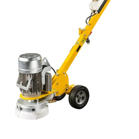
+
LISÄÄ