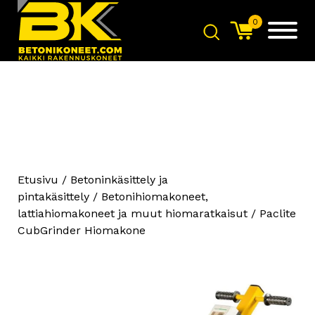
0
Etusivu
/
Betoninkäsittely ja
Beton Trowel
pintakäsittely
/
Betonihiomakoneet,
Pinnantasain/Pattileikkuri
lattiahiomakoneet ja muut hiomaratkaisut
/ Paclite
469
€
+
LISÄÄ
CubGrinder Hiomakone
Beton Trowel Big Blue -
Varsiliippi - 900mm
339
€