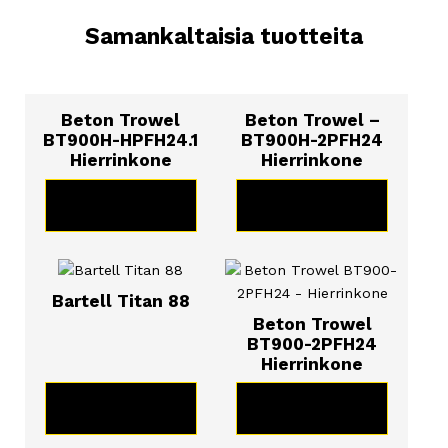
Paino: 377 kg, 315 kg kuivana
Samankaltaisia tuotteita
Toimintaleveys 1870 mm
2 x 90cm
Beton Trowel
Beton Trowel –
BT900H-HPFH24.1
BT900H-2PFH24
Hierrinkone
Hierrinkone
TÄSTÄ
KATSO TUOTE
KATSO TUOTE
Bartell Titan 88
Beton Trowel
BT900-2PFH24
Hierrinkone
KATSO TUOTE
KATSO TUOTE